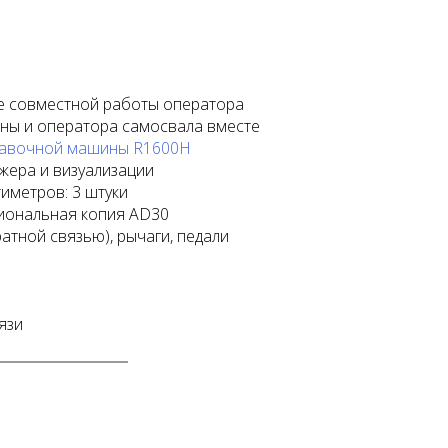
е совместной работы оператора
ны и оператора самосвала вместе
тавочной машины R1600H
жера и визуализации
иметров: 3 штуки
иональная копия AD30
ратной связью), рычаги, педали
язи