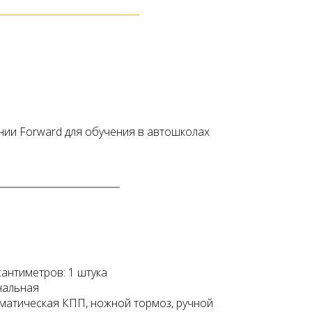
нии Forward для обучения в автошколах
сантиметров: 1 штука
нальная
матическая КПП, ножной тормоз, ручной