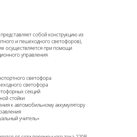
представляет собой конструкцию из
ртного и пешеходного светофоров),
ние осуществляется при помощи
ционного управления.
нспортного светофора
шеходного светофора
етофорных секций
ной стойки
ения к автомобильному аккумулятору
правления
уальный учитель»
яется от сети переменного тока 220В