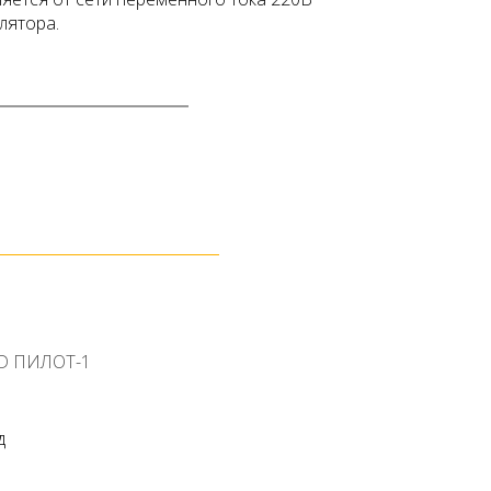
лятора.
D ПИЛОТ-1
д