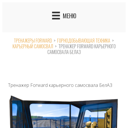
Skip
to
МЕНЮ
content
ТРЕНАЖЕРЫ FORWARD
>
ГОРНОДОБЫВАЮЩАЯ ТЕХНИКА
>
КАРЬЕРНЫЙ САМОСВАЛ
>
ТРЕНАЖЕР FORWARD КАРЬЕРНОГО
САМОСВАЛА БЕЛАЗ
Тренажер Forward карьерного самосвала БелАЗ