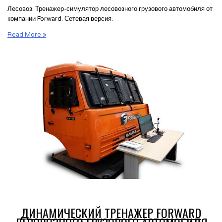
Лесовоз. Тренажер-симулятор лесовозного грузового автомобиля от
компании Forward. Сетевая версия.
Динамический
Read More »
тренажер
Forward
лесовозного
грузового
автомобиля
MERCEDES
с
прицепом
на
6-
степенной
платформе
ДИНАМИЧЕСКИЙ ТРЕНАЖЕР FORWARD