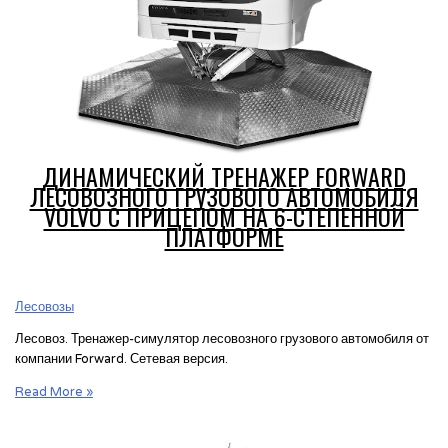
6-
степенной
платформе
ДИНАМИЧЕСКИЙ ТРЕНАЖЕР FORWARD
ЛЕСОВОЗНОГО ГРУЗОВОГО АВТОМОБИЛЯ
VOLVO С ПРИЦЕПОМ НА 6-СТЕПЕННОЙ
ПЛАТФОРМЕ
Лесовозы
Лесовоз. Тренажер-симулятор лесовозного грузового автомобиля от
компании Forward. Сетевая версия.
Динамический
Read More »
тренажер
Forward