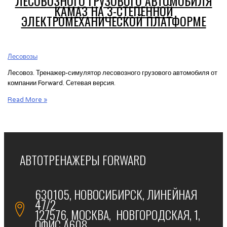
ЛЕСОВОЗНОГО ГРУЗОВОГО АВТОМОБИЛЯ
КАМАЗ НА 3-СТЕПЕННОЙ
ЭЛЕКТРОМЕХАНИЧЕСКОЙ ПЛАТФОРМЕ
Лесовозы
Лесовоз. Тренажер-симулятор лесовозного грузового автомобиля от
компании Forward. Сетевая версия.
Динамический
Read More »
тренажер
Forward
лесовозного
грузового
автомобиля
АВТОТРЕНАЖЕРЫ FORWARD
КАМАЗ
на
3-
630105, НОВОСИБИРСК, ЛИНЕЙНАЯ
степенной
47/2
электромеханической
127576, МОСКВА, НОВГОРОДСКАЯ, 1,
платформе
ОФИС А608