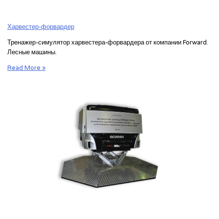
Харвестер-форвардер
Тренажер-симулятор харвестера-форвардера от компании Forward.
Лесные машины.
Универсальный
Read More »
тренажер
харвестера-
форвардера
Forward