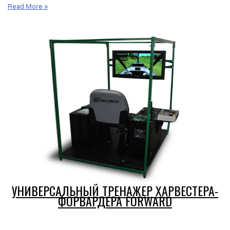
Тренажер
Read More »
харвестера-
форвардера
Forward
FORESTER
УНИВЕРСАЛЬНЫЙ ТРЕНАЖЕР ХАРВЕСТЕРА-
ФОРВАРДЕРА FORWARD