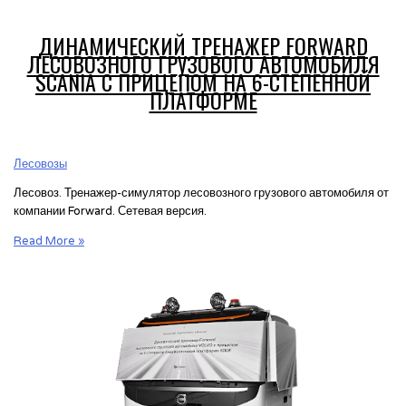
ДИНАМИЧЕСКИЙ ТРЕНАЖЕР FORWARD
ЛЕСОВОЗНОГО ГРУЗОВОГО АВТОМОБИЛЯ
SCANIA С ПРИЦЕПОМ НА 6-СТЕПЕННОЙ
ПЛАТФОРМЕ
Лесовозы
Лесовоз. Тренажер-симулятор лесовозного грузового автомобиля от
компании Forward. Сетевая версия.
Динамический
Read More »
тренажер
Forward
лесовозного
грузового
автомобиля
Scania
с
прицепом
на