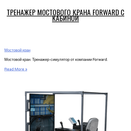
ТРЕНАЖЕР МОСТОВОГО КРАНА FORWARD С
КАБИНОЙ
Мостовой кран
Мостовой кран. Тренажер-симулятор от компании Forward.
Тренажер
Read More »
мостового
крана
Forward
с
кабиной