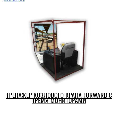
Тренажер
Read More »
мостового
крана
Forward
с
одним
монитором
ТРЕНАЖЕР КОЗЛОВОГО КРАНА FORWARD С
ТРЕМЯ МОНИТОРАМИ