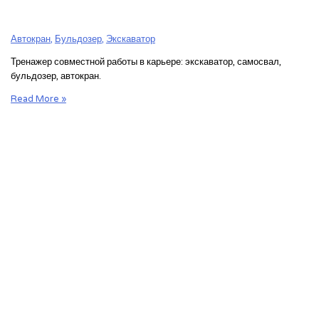
Автокран
,
Бульдозер
,
Экскаватор
Тренажер совместной работы в карьере: экскаватор, самосвал,
бульдозер, автокран.
Тренажер
Read More »
совместной
работы
в
карьере:
экскаватор,
самосвал,
бульдозер,
автокран