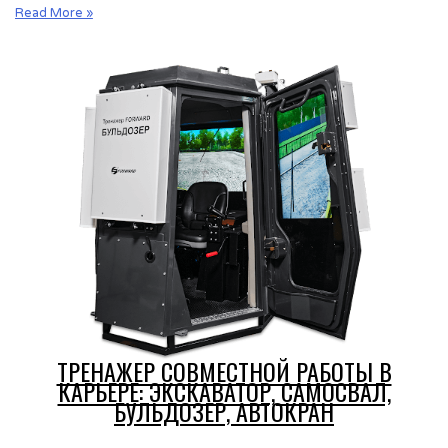
Тренажер
Read More »
совместной
работы
карьерной
техники:
экскаватор,
самосвал,
бульдозер
ТРЕНАЖЕР СОВМЕСТНОЙ РАБОТЫ В
КАРЬЕРЕ: ЭКСКАВАТОР, САМОСВАЛ,
БУЛЬДОЗЕР, АВТОКРАН