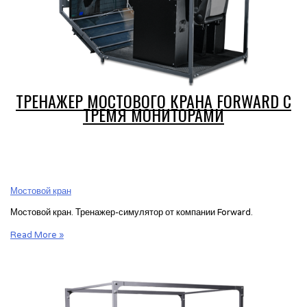
ТРЕНАЖЕР МОСТОВОГО КРАНА FORWARD С
ТРЕМЯ МОНИТОРАМИ
Мостовой кран
Мостовой кран. Тренажер-симулятор от компании Forward.
Тренажер
Read More »
мостового
крана
Forward
с
тремя