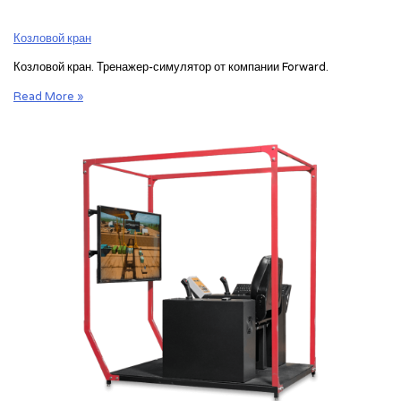
Козловой кран
Козловой кран. Тренажер-симулятор от компании Forward.
Тренажер
Read More »
козлового
крана
Forward
с
тремя
мониторами