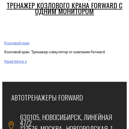
ТРЕНАЖЕР КОЗЛОВОГО КРАНА FORWARD С
ОДНИМ МОНИТОРОМ
Козловой кран
Козловой кран. Тренажер-симулятор от компании Forward.
Тренажер
Read More »
козлового
крана
Forward
с
одним
АВТОТРЕНАЖЕРЫ FORWARD
монитором
630105, НОВОСИБИРСК, ЛИНЕЙНАЯ
47/2
127576, МОСКВА, НОВГОРОДСКАЯ, 1,