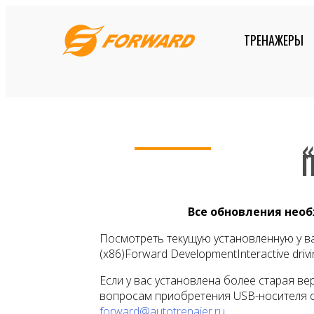
Skip
to
ТРЕНАЖЕРЫ
content
Все обновления нео
Посмотреть текущую установленную у ва
(x86)Forward DevelopmentInteractive drivin
Если у вас установлена более старая в
вопросам приобретения USB-носителя об
forward@autotrenajer.ru