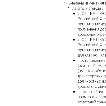
Внесены изменения в
"Плакаты и стенды", 
«ГОСТ Р 52289-
Российской Фед
организации до
применения дор
дорожных ограж
«ГОСТ Р 51256-
Российской Фед
организации д
ДОРОЖНАЯ. Клас
Постановление 
(ред. от 01.09.
(вместе с «Осн
транспортных с
должностных л
дорожного движ
Приказ от 1 июл
примерных про
водителей тран