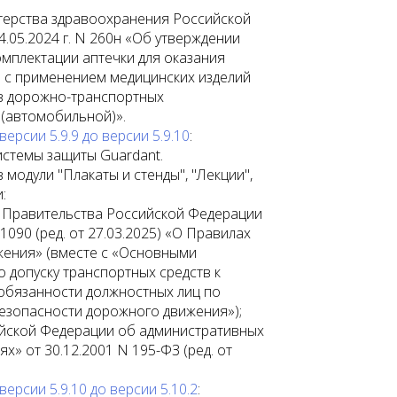
терства здравоохранения Российской
.05.2024 г. N 260н «Об утверждении
омплектации аптечки для оказания
 с применением медицинских изделий
в дорожно-транспортных
(автомобильной)».
рсии 5.9.9 до версии 5.9.10
:
стемы защиты Guardant.
модули "Плакаты и стенды", "Лекции",
:
 Правительства Российской Федерации
 1090 (ред. от 27.03.2025) «О Правилах
ения» (вместе с «Основными
 допуску транспортных средств к
 обязанности должностных лиц по
зопасности дорожного движения»);
йской Федерации об административных
» от 30.12.2001 N 195-ФЗ (ред. от
рсии 5.9.10 до версии 5.10.2
: