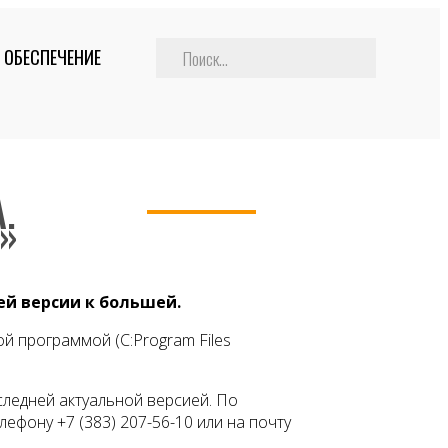
 ОБЕСПЕЧЕНИЕ
.
»
й версии к большей.
й программой (C:Program Files
следней актуальной версией. По
фону +7 (383) 207-56-10 или на почту