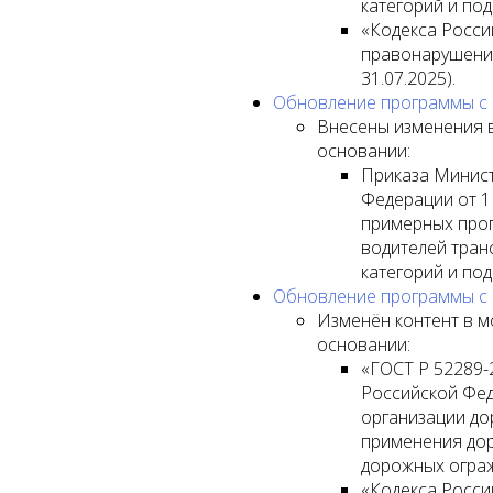
категорий и под
«Кодекса Росси
правонарушениях
31.07.2025).
Обновление программы с ве
Внесены изменения в
основании:
Приказа Минис
Федерации от 1
примерных про
водителей тран
категорий и под
Обновление программы с ве
Изменён контент в мо
основании:
«ГОСТ Р 52289-
Российской Фед
организации до
применения дор
дорожных ограж
«Кодекса Росси