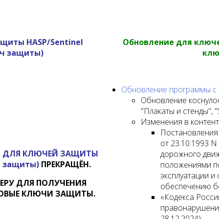
щиты HASP/Sentinel
Обновление для ключе
ч защиты)
клю
Обновление программы с ве
Обновление коснулос
"Плакаты и стенды", 
Изменения в контент
Постановления
от 23.10.1993 N
Ы
ДЛЯ КЛЮЧЕЙ ЗАЩИТЫ
дорожного движ
ч защиты)
ПРЕКРАЩЁН.
положениями по
эксплуатации и
ЕРУ ДЛЯ ПОЛУЧЕНИЯ
обеспечению бе
НОВЫЕ КЛЮЧИ ЗАЩИТЫ.
«Кодекса Росси
правонарушениях
28.12.2024);