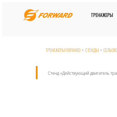
Skip
to
ТРЕНАЖЕРЫ
content
ТРЕНАЖЕРЫ FORWARD
>
СТЕНДЫ
>
СЕЛЬСКО
Стенд «Действующий двигатель тра