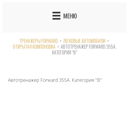
Skip
to
МЕНЮ
content
ТРЕНАЖЕРЫ FORWARD
>
ЛЕГКОВЫЕ АВТОМОБИЛИ
>
ОТКРЫТАЯ КОМПОНОВКА
>
АВТОТРЕНАЖЕР FORWARD 355А.
КАТЕГОРИЯ “B”
Автотренажер Forward 355А. Категория "B"