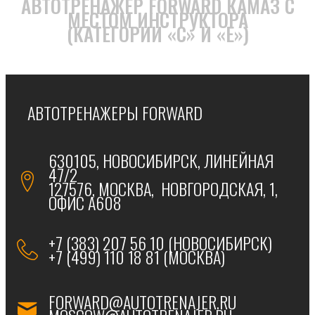
АВТОТРЕНАЖЕР FORWARD КАМАЗ С
МЕСТОМ ИНСТРУКТОРА
(КАТЕГОРИИ «С» И «Е»)
АВТОТРЕНАЖЕРЫ FORWARD
630105, НОВОСИБИРСК, ЛИНЕЙНАЯ
47/2
127576, МОСКВА, НОВГОРОДСКАЯ, 1,
ОФИС А608
+7 (383) 207 56 10 (НОВОСИБИРСК)
+7 (499) 110 18 81 (МОСКВА)
FORWARD@AUTOTRENAJER.RU