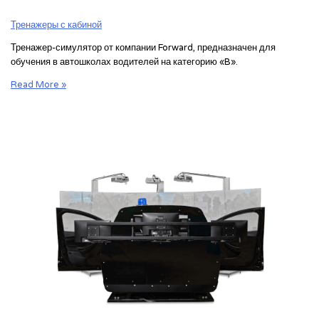
Тренажеры с кабиной
Тренажер-симулятор от компании Forward, предназначен для
обучения в автошколах водителей на категорию «B».
Динамический
Read More »
тренажер
Forward
на
базе
кузова
легкового
автомобиля
УАЗ
“Патриот”
4х4