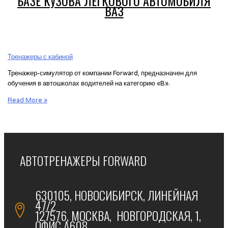
БАЗЕ КУЗОВА ЛЕГКОВОГО АВТОМОБИЛЯ
ВАЗ
Тренажеры с кабиной
Тренажер-симулятор от компании Forward, предназначен для
обучения в автошколах водителей на категорию «B».
Статический
Read More »
тренажер
Forward
на
базе
кузова
АВТОТРЕНАЖЕРЫ FORWARD
легкового
автомобиля
ВАЗ
630105, НОВОСИБИРСК, ЛИНЕЙНАЯ
47/2
127576, МОСКВА, НОВГОРОДСКАЯ, 1,
ОФИС А608