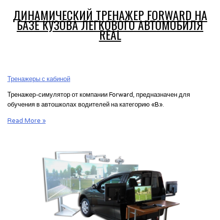
ДИНАМИЧЕСКИЙ ТРЕНАЖЕР FORWARD НА
БАЗЕ КУЗОВА ЛЕГКОВОГО АВТОМОБИЛЯ
REAL
Тренажеры с кабиной
Тренажер-симулятор от компании Forward, предназначен для
обучения в автошколах водителей на категорию «B».
Динамический
Read More »
тренажер
Forward
на
базе
кузова
легкового
автомобиля
Real