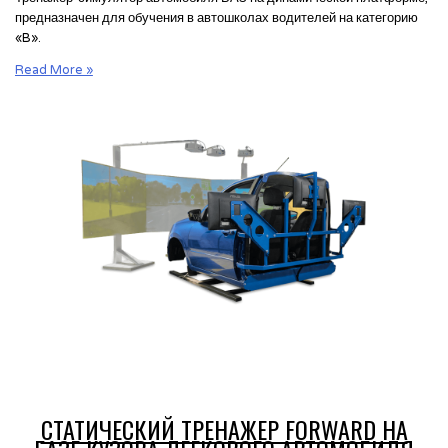
предназначен для обучения в автошколах водителей на категорию
«B».
Динамический
Read More »
тренажер
Forward
на
базе
кузова
легкового
автомобиля
ВАЗ
СТАТИЧЕСКИЙ ТРЕНАЖЕР FORWARD НА